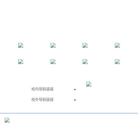
南航主页
OA办公网
新闻网
学院办公
智慧校园
图书馆
电邮系统
班车时刻
校内导航链接
校外导航链接
学院地址：
江苏省南京市江宁区将军大道29号