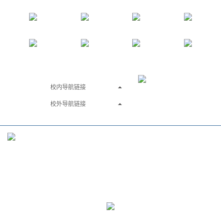
南航主页
OA办公网
新闻网
学院办公
智慧校园
图书馆
电邮系统
班车时刻
校内导航链接
校外导航链接
学院地址：
江苏省南京市江宁区将军大道29号
南京航空航天大学将军路校区航天学院
邮政编码：211106